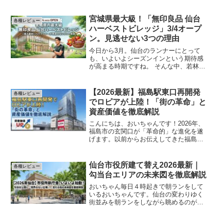
宮城県最大級！「無印良品 仙台
各種レビュー
ハーベストビレッジ」3/4オープ
ン。見逃せない3つの理由
今日から3月。仙台のランナーにとって
も、いよいよシーズンインという期待感
が高まる時期ですね。 そんな中、若林区
上飯田エリアに激震が走っています。そ
う、3月4日（水）に「無印良品 仙台ハー
ベストビレッジ」がついにオープンしま
【2026最新】福島駅東口再開発
各種レビュー
す！「無印なんてど...
でロピアが上陸！「街の革命」と
資産価値を徹底解説
こんにちは、おいちゃんです！2026年、
福島市の玄関口が「革命的」な進化を遂
げます。以前からお伝えしてきた福島駅
東口の再開発プロジェクトがついに形に
なり、私たちの生活圏に劇的な変化をも
たらそうとしています。特に注目は、あ
仙台市役所建て替え2026最新｜
各種レビュー
の「食生活♥♥ロピア...
勾当台エリアの未来図を徹底解説
おいちゃん毎日４時起きで朝ランをして
いるおいちゃんです。仙台の変わりゆく
街並みを朝ランをしながら眺めるのが大
好きです。今回は勾当台エリアの未来図
を徹底解説いたします。ぜひご覧くださ