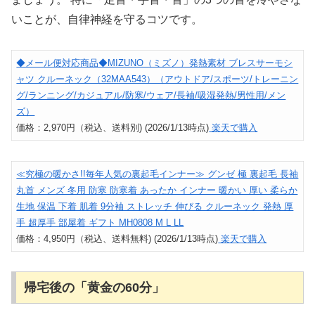
いことが、自律神経を守るコツです。
◆メール便対応商品◆MIZUNO（ミズノ）発熱素材 ブレスサーモシ
ャツ クルーネック（32MAA543）（アウトドア/スポーツ/トレーニン
グ/ランニング/カジュアル/防寒/ウェア/長袖/吸湿発熱/男性用/メン
ズ）
価格：2,970円（税込、送料別) (2026/1/13時点)
楽天で購入
≪究極の暖かさ!!毎年人気の裏起毛インナー≫ グンゼ 極 裏起毛 長袖
丸首 メンズ 冬用 防寒 防寒着 あったか インナー 暖かい 厚い 柔らか
生地 保温 下着 肌着 9分袖 ストレッチ 伸びる クルーネック 発熱 厚
手 超厚手 部屋着 ギフト MH0808 M L LL
価格：4,950円（税込、送料無料) (2026/1/13時点)
楽天で購入
帰宅後の「黄金の60分」