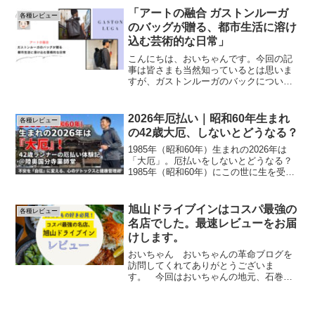
い！◻︎朝ランのメリットを詳しく知りた
「アートの融合 ガストンルーガ
各種レビュー
い方はコチラをクリック...
のバッグが贈る、都市生活に溶け
込む芸術的な日常」
こんにちは、おいちゃんです。今回の記
事は皆さまも当然知っているとは思いま
すが、ガストンルーガのバックについて
書きたいと思います。「まだ知らなかっ
たよ」という方はこれを機会に今後の日
常生活のワンシーンに加えて下さい
2026年厄払い｜昭和60年生まれ
各種レビュー
ね。 芸術的なアプローチで生...
の42歳大厄、しないとどうなる？
1985年（昭和60年）生まれの2026年は
「大厄」。厄払いをしないとどうなる？
1985年（昭和60年）にこの世に生を受け
た私たちにとって、2026年は避けては通
れない「数え年42歳」の節目。そう、一
生で最も慎むべきとされる「大厄（たい
旭山ドライブインはコスパ最強の
各種レビュー
やく...
名店でした。最速レビューをお届
けします。
おいちゃん おいちゃんの革命ブログを
訪問してくれてありがとうございま
す。 今回はおいちゃんの地元、石巻市
の名店旭山ドライブインのレビューをお
届けいたします。 最後まで気軽に楽し
んで読んでください！ おいしい物を食