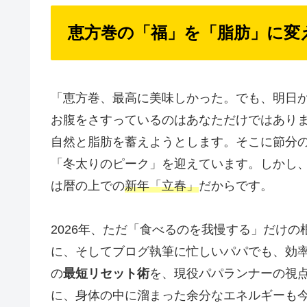
恵方巻の「福」を「脂肪」に変
「恵方巻、最高に美味しかった。でも、明日か
お腹をさすっているのはあなただけではあり
自然と脂肪を蓄えようとします。そこに節分
「冬太りのピーク」を迎えています。しかし、
は暦の上での
新年「立春」
だからです。
2026年、ただ「食べるのを我慢する」だけ
に、そしてブログ執筆に忙しいパパでも、効
の
最短リセット術
を、現役パパランナーの視
に、身体の中に溜まった余分なエネルギーも