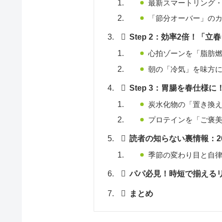
最新スマートリング・
「節分オーバー」の
Step 2：効率2倍！「
心拍ゾーンを「脂肪
朝の「冷気」を味方
Step 3：胃腸を春仕様
炭水化物の「置き換
プロテインを「ご褒
読者の知らない裏情報：2
季節の変わり目と自
パパ必見！時短で揃える
まとめ