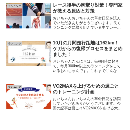
した。最後まで楽しんでご覧ください。
レース後半の脚攣り対策！専門家
ランニング
ランニングを楽しむランナ...
が教える原因と対策
おいちゃんおいちゃんの革命日記を読ん
でいただきありがとうございます。長く
ランニングに取り組んでいる中でレース
後半の脚つりに悩まされたことはありま
せんか？なぜ足がつってしまうのか？そ
のメカニズムを検証し無事に走り切る対
10月の月間走行距離は162km！
ランニング
策を事前に行っておきまし...
ケガからの復帰プロセスをまとめ
ました！
おいちゃんこんにちは。毎朝4時に起き
て、毎月300km以上のランニングをして
いるおいちゃんです。これまでこんな自
己紹介をしていましたが9月、10月と目標
の300kmを達成できませんでした。それ
というのも9月に左足のふくらはぎを肉離
VO2MAXを上げるための週ごと
ランニング
れしてしま...
のトレーニング計画
おいちゃんおいちゃんの革命日記を訪問
していただきありがとうございます。今
回の記事は夏こそVO2MAXをあげる大チ
ャンス！暑い夏こそ短時間で高強度の練
習を実施して体力向上を目標にしましょ
う！VO2MAXを上げるための週ごとのト
レーニング計画皆...