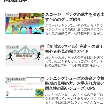
スロージョギングの魅力を引き出
ランニング
すためのグッズ紹介
スロージョギングは、初心者からベテラ
ンランナーまで幅広い層に支持されてい
る人気の運動です。心拍数を抑えなが
ら、無理なく続けられるこの運動は、健
康維持やストレス解消に最適です。しか
し、スロージョギングをより快適に楽し
【女川100マイル】完走への道！
チャレンジ
むためには、適切なグッズを...
初心者必見の完全ガイド
おいちゃんおいちゃんの革命日記を訪問
していただきありがとうございます。今
回の記事は2025年2月28日に開催される
「女川100TRAILS」について記事にした
いと思います。ぜひ最後までご覧くださ
い！！2025年2月28日、東北初の100マ
ランニングシューズの寿命と交換
ウェルネスライフ
イ...
時期の見極め方。お手入れ方法と
耐久性の高いシューズTOP5
おいちゃん本日もおいちゃんの革命ブロ
グを訪問していただきありがとうござい
ます。今回の記事はランナーさんなら同
じ悩みを抱えているはず。ランニングシ
ューズの交換時期についてまとめてみま