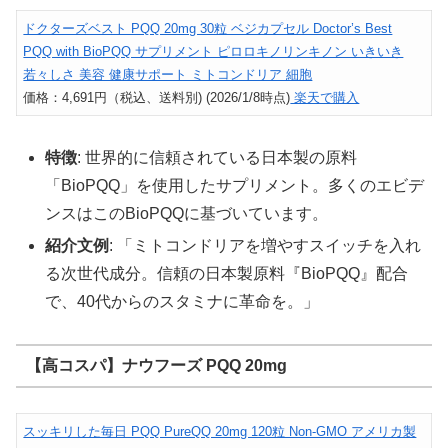
ドクターズベスト PQQ 20mg 30粒 ベジカプセル Doctor’s Best
PQQ with BioPQQ サプリメント ピロロキノリンキノン いきいき
若々しさ 美容 健康サポート ミトコンドリア 細胞
価格：4,691円（税込、送料別) (2026/1/8時点)
楽天で購入
特徴
: 世界的に信頼されている日本製の原料
「BioPQQ」を使用したサプリメント。多くのエビデ
ンスはこのBioPQQに基づいています。
紹介文例
: 「ミトコンドリアを増やすスイッチを入れ
る次世代成分。信頼の日本製原料『BioPQQ』配合
で、40代からのスタミナに革命を。」
【高コスパ】ナウフーズ PQQ 20mg
スッキリした毎日 PQQ PureQQ 20mg 120粒 Non-GMO アメリカ製