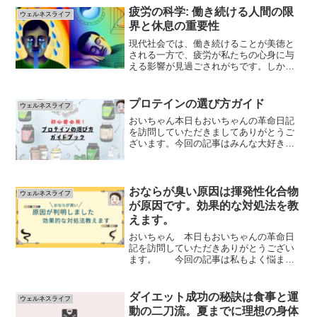
疲労の科学: 働き続ける人間の限
ウェルネスライフ
界と休息の重要性
現代社会では、働き続けることが美徳と
される一方で、疲労が私たちの心身に与
える影響が見過ごされがちです。しか
し、科学の進歩により、疲労が私たちの
健康や生産性にどのように影響を及ぼす
のかが明らかになってきました。本ブロ
プロテインの選び方ガイド
ウェルネスライフ
グでは、「疲労の科学: 働...
おいちゃん本日もおいちゃんの革命日記
を訪問していただきましてありがとうご
ざいます。今回の記事はみんな大好き
「プロテインの選び方」について記事に
しました。数多く存在するプロテインか
ら自分に合ったプロテインを探し出し健
康ライフを手に入れましょう...
おならが臭い原因は揮発性化合物
ウェルネスライフ
が原因です。効果的な対処法を教
えます。
おいちゃん 本日もおいちゃんの革命日
記を訪問していただきありがとうござい
ます。 今回の記事は私もよく悩まさ
れているおならが臭い原因を探求しま
す。 ぜひ最後まで読んでみてくださ
い。 みなさん、おならが臭くて悩んだ
ダイエット成功の秘訣は食事と運
ウェルネスライフ
ことはありませんか？ 私は...
動の二刀流。夏までに理想の身体