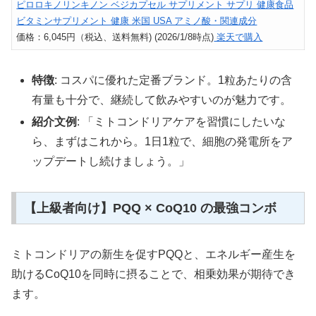
ピロロキノリンキノン ベジカプセル サプリメント サプリ 健康食品
ビタミンサプリメント 健康 米国 USA アミノ酸・関連成分
価格：6,045円（税込、送料無料) (2026/1/8時点)
楽天で購入
特徴
: コスパに優れた定番ブランド。1粒あたりの含
有量も十分で、継続して飲みやすいのが魅力です。
紹介文例
: 「ミトコンドリアケアを習慣にしたいな
ら、まずはこれから。1日1粒で、細胞の発電所をア
ップデートし続けましょう。」
【上級者向け】PQQ × CoQ10 の最強コンボ
ミトコンドリアの新生を促すPQQと、エネルギー産生を
助けるCoQ10を同時に摂ることで、相乗効果が期待でき
ます。