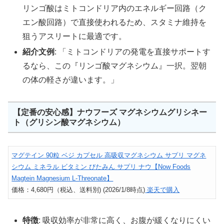
リンゴ酸はミトコンドリア内のエネルギー回路（ク
エン酸回路）で直接使われるため、スタミナ維持を
狙うアスリートに最適です。
紹介文例
: 「ミトコンドリアの発電を直接サポートす
るなら、この『リンゴ酸マグネシウム』一択。翌朝
の体の軽さが違います。」
【定番の安心感】ナウフーズ マグネシウムグリシネー
ト（グリシン酸マグネシウム）
マグテイン 90粒 ベジ カプセル 高吸収マグネシウム サプリ マグネ
シウム ミネラル ビタミン びたみん サプリ ナウ【Now Foods
Magtein Magnesium L-Threonate】
価格：4,680円（税込、送料別) (2026/1/8時点)
楽天で購入
特徴
: 吸収効率が非常に高く、お腹が緩くなりにくい