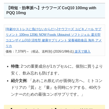
【時短・効率派へ】ナウフーズ CoQ10 100mg with
PQQ 10mg
[年齢やストレスに負けないからだへ]ナウフーズ ユビキノール サプ
リメント 100mg 120粒 NOW Foods Ubiquinol ソフトジェル 還元型
コエンザイムQ10 活性型 健康サプリメント 栄養補助食品 海外 アメ
リカ
価格：7,379円～（税込、送料別) (2026/1/8時点)
楽天で購入
特徴
: 2つの重要成分が1カプセルに。個別に買うより
安く、飲み忘れも防げます。
紹介文例
: 「あれこれ飲むのが面倒な方へ。ミトコン
ドリアの『質』と『量』を同時にケアする、40代ラ
ンナーのための最強コンボサプリです。」