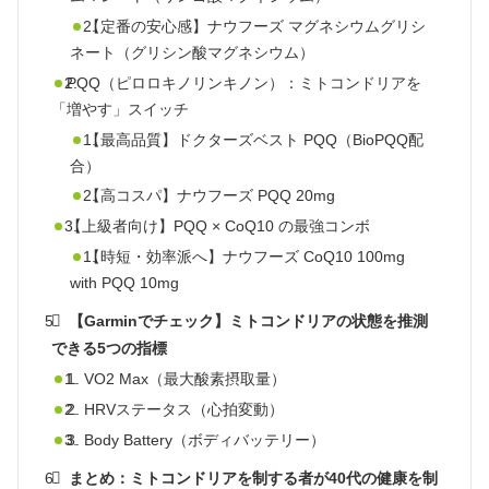
【定番の安心感】ナウフーズ マグネシウムグリシ
ネート（グリシン酸マグネシウム）
PQQ（ピロロキノリンキノン）：ミトコンドリアを
「増やす」スイッチ
【最高品質】ドクターズベスト PQQ（BioPQQ配
合）
【高コスパ】ナウフーズ PQQ 20mg
【上級者向け】PQQ × CoQ10 の最強コンボ
【時短・効率派へ】ナウフーズ CoQ10 100mg
with PQQ 10mg
【Garminでチェック】ミトコンドリアの状態を推測
できる5つの指標
1. VO2 Max（最大酸素摂取量）
2. HRVステータス（心拍変動）
3. Body Battery（ボディバッテリー）
まとめ：ミトコンドリアを制する者が40代の健康を制