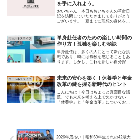
を手に入れよう。
おいちゃん 本日もおいちゃんの革命日
記を訪問していただきましてありがとう
ございます。 夏までに理想の身体を手
に入れるために効果的なダイエット方法
を伝授しま
す。
単身赴任者のための楽しい時間の
ウェルネスライフ
更新年月日
作り方！孤独を楽しむ秘訣
2024.1.28...
単身赴任は、多くの人にとって新たな挑
戦であり、時には孤独を感じることもあ
ります。しかし、これを新しい自分探し
の旅と捉え、楽しむことができるなら、
日々の生活はもっと豊かになるでしょ
う。この記事では、単身赴任者が孤独を
未来の安心を築く！休養学と年金
ウェルネスライフ
楽しむための秘訣をいくつか...
改革の鍵を握る新時代のヒント
こんにちは！今日はちょっと真面目な話
題、でも未来を考える上で欠かせない
「休養学」と「年金改革」についてお話
ししたいと思います。これからの社会を
より良くするために、私たちが知ってお
くべき新しい視点を一緒に探ってみまし
ょう。まず、「休養学」って...
2026年厄払い｜昭和60年生まれの42歳大