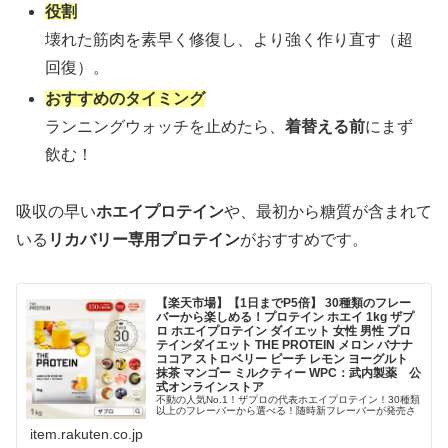
役割
壊れた筋肉を素早く修復し、より強く作り直す（超
回復）。
おすすめのタイミング
ランニングウォッチを止めたら、
着替える前
にまず
飲む！
吸収の早い
ホエイプロテイン
や、最初から糖質が含まれて
いる
リカバリー専用プロテイン
がおすすめです。
【楽天市場】【1日までP5倍】 30種類のフレー
バーから楽しめる！プロテイン ホエイ 1kg ザプ
ロ ホエイプロテイン ダイエット 女性 男性 プロ
テインダイエット THE PROTEIN メロン バナナ
ココア ストロベリー ピーチ レモン ヨーグルト
抹茶 マンゴー ミルクティー WPC：武内製薬 公
式オンラインストア
不動の人気No.1！ザプロの代表ホエイプロテイン！30種類
以上のフレーバーから選べる！随時新フレーバーが発売さ
れて飽きずに続けられる！高品質・低糖質・低脂質ならザ
item.rakuten.co.jp
プロ♪。【1日までP5倍】 30種類のフレーバーから楽しめ
る！プロテイン ホエ...