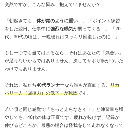
突然ですが、こんな悩み、抱えていませんか？
「朝起きても、
体が鉛のように重い
…」 「ポイント練習
をした翌日、仕事中に
強烈な眠気
が襲ってくる…」 「20
代、30代の頃は、一晩寝ればスッキリ回復したのに…」
もし一つでも当てはまるなら、それはあなたの「気合い」
が足りないからではありません。決してサボり癖がついた
わけでもありません。
それは、私たち
40代ランナー
なら誰もが直面する、
リカ
バリー力（回復力）の低下」が原因
です。
若い頃と同じ感覚で「もっと走らなきゃ！」と練習量を増
やしても、40代の体は正直です。疲れが抜けず、記録が
伸びるどころか、最悪の場合は怪我をして走れなくなって