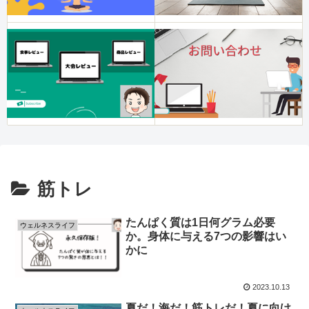
筋トレ
たんぱく質は1日何グラム必要
ウェルネスライフ
か。身体に与える7つの影響はい
かに
2023.10.13
夏だ！海だ！筋トレだ！夏に向け