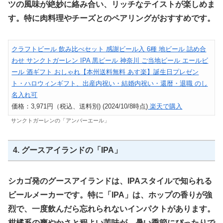
ツの風味が絶妙に絡み合い、リッチなテイストが楽しめま
す。特に肉料理やチーズとのペアリングがおすすめです。
クラフトビール 飲み比べセット 感謝ビール入 6種 地ビール 詰め合
わせ サンクトガーレン IPA 黒ビール 神奈川 ご当地ビール エールビ
ール 酒ギフト おしゃれ【本州送料無料 あす楽】誕生日プレゼン
ト・ハロウィンギフト、出産内祝い・結婚内祝い・還暦・退職 のし
名入れ可
価格：3,971円（税込、送料別) (2024/10/8時点)
楽天で購入
サンクトガーレンの「アンバーエール」
4. グースアイランドの「IPA」
シカゴ発のグースアイランドは、IPAスタイルで知られる
ビールメーカーです。特に「IPA」は、ホップの香りが強
烈で、一度飲んだら忘れられないインパクトがあります。
柑橘系の爽やかさと程よい苦味が、暑い季節にぴったりで