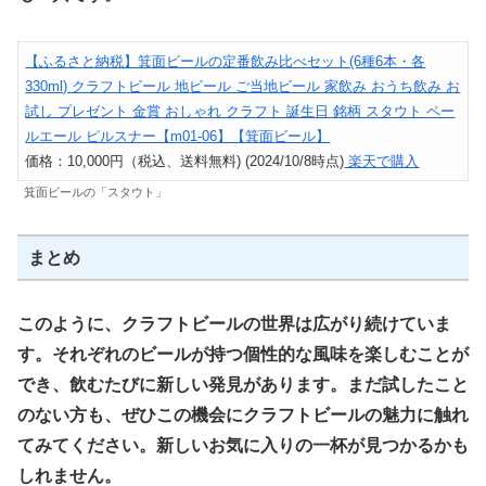
【ふるさと納税】箕面ビールの定番飲み比べセット(6種6本・各
330ml) クラフトビール 地ビール ご当地ビール 家飲み おうち飲み お
試し プレゼント 金賞 おしゃれ クラフト 誕生日 銘柄 スタウト ペー
ルエール ピルスナー【m01-06】【箕面ビール】
価格：10,000円（税込、送料無料) (2024/10/8時点)
楽天で購入
箕面ビールの「スタウト」
まとめ
このように、クラフトビールの世界は広がり続けていま
す。それぞれのビールが持つ個性的な風味を楽しむことが
でき、飲むたびに新しい発見があります。まだ試したこと
のない方も、ぜひこの機会にクラフトビールの魅力に触れ
てみてください。新しいお気に入りの一杯が見つかるかも
しれません。