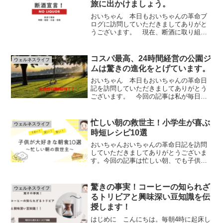
旅に出かけましょう。
おいちゃん 本日もおいちゃんの革命ブ
ログに訪問していただきましてありがと
うございます。 現在、断酒に取り組ん
でいるおいちゃんが断酒のメリット、デ
メリットについて解説します。 私と一
緒に健康と幸福を追求する旅に出かけま
コスパ最高、24時間経営の公園ジ
ウェルネスライフ
しょう。 ...
ムは驚きの進化をとげています。
おいちゃん 本日もおいちゃんの革命日
記を訪問していただきましてありがとう
ございます。 今回の記事は私が毎日通
っている、コスパ最高の公園ジムについ
ての魅力を語りつくします。 今回の記
事は、コスパ最高。24時間経営の公園ジ
忙しい朝の救世主！小学生が喜ぶ
ウェルネスライフ
ムは驚きの進化をとげ...
時短レシピ10選
おいちゃんおいちゃんの革命日記を訪問
していただきましてありがとうございま
す。今回の記事は忙しい朝、でも子供の
栄養だけは確保したいという方必見の時
短レシピを作成してみました。ご興味が
ある方はぜひ最後までご覧ください！忙
驚きの事実！コーヒーの知られざ
ウェルネスライフ
しい朝の救世主！小学生が...
るトリビアと興味深い豆知識を伝
授します！
はじめに こんにちは。毎朝4時に起床し