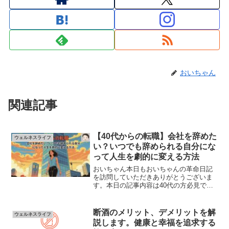
おいちゃん
関連記事
【40代からの転職】会社を辞めた
ウェルネスライフ
い？いつでも辞められる自分にな
って人生を劇的に変える方法
おいちゃん本日もおいちゃんの革命日記
を訪問していただきありがとうございま
す。本日の記事内容は40代の方必見で
す。「いつでも会社を辞められ自分にな
る」ために今から学ぶべきことを記事に
しました。皆さん、こんにちは！おいち
断酒のメリット、デメリットを解
ウェルネスライフ
ゃんです。「毎朝、ため息...
説します。健康と幸福を追求する