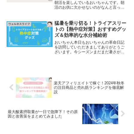
朝活を楽しんでいるおいちゃんです。朝
活のお供に欠かせないのがなんと言って
もコーヒーです。コーヒーがあるから朝
起きることが出来ると思っているくらい
コーヒーが大好きです。 飲みすぎに注
猛暑を乗り切る！トライアスリー
ウェルネスライフ
意とはわかっているので...
トの【熱中症対策】おすすめグッ
ズ＆効率的な水分補給術
おいちゃん本日もおいちゃんの革命日記
を訪問していただきましてありがとうご
ざいます。今シーズンまだまだ暑さが続
きそうです。そんな夏の暑さを乗り切る
ための暑さ、熱中症対策グッツをご紹介
いたします！皆さん、こんにちは！おい
ちゃんです。7月下旬に入...
楽天アフィリエイトで稼ぐ！2024年秋冬
の注目商品と売れ筋ランキングを徹底解
説
最大酸素摂取量が一日で急降下！その原
因と改善策をまとめてみました