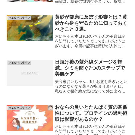
福袋は、新春の恒例行事として、各地の
百貨店やショッピングモール、オンライ
ンストアで盛大に展開され、毎年多くの
注目を集めています。では、2025年の福
黄砂が健康に及ぼす影響とは？黄
ウェルネスライフ
袋にはどのようなトレ...
砂から身を守るために知っておく
べきこと３選。
おいちゃん本日もおいちゃんの革命日記
を訪問していただきましてありがとうご
ざいます。今回の記事は黄砂が人体に与
える影響について考えたいと想います。
ぜひ最後までご覧くださ
い！！
日焼け後の紫外線ダメージを軽
ウェルネスライフ
2024.3.29 読者の皆さま、空...
減。シミを防ぐ7つのステップで
美肌ケア
美容家おいちゃん、8月お盆も過ぎたとい
うのになかなか暑さが収まりませんね。
私なんか紫外線が気になって外に出るの
もためらってしまいます(+o+)おいちゃん
そうですね！例年より暑さが厳しです
し、紫外線もガンガンでていますね。私
おならの臭いとたんぱく質の関係
ウェルネスライフ
なんか日焼け止めを...
性について。プロテインの過剰摂
取は影響があるのか？
おいちゃん本日もおいちゃんの革命日記
を訪問していただきましてありがとうご