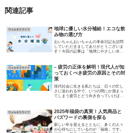
関連記事
地球に優しい水分補給！エコな飲
ウェルネスライフ
み物の選び方
おいちゃんおいちゃんの革命日記を訪問
していただきましてありがとうございま
す！今回の記事は「地球にやさしい水分
補給！エコな飲み物の選び方」という不
思議なタイトルをつけさせていただきま
した。内容がきになった方はさっそく最
– 疲労の正体を解明！現代人が知
ウェルネスライフ
後まで読んでみましょう(...
っておくべき疲労の原因とその対
策
現代社会に生きる私たちは、日々の忙し
さに追われる中で、いつの間にか溜まっ
てしまう疲労とどう向き合っていけばい
いのか、悩んでいる人も多いのではない
でしょうか。毎朝起きるのがつらかった
り、仕事中に集中力が続かなかった
2025年福袋の真実！人気商品と
ウェルネスライフ
り…。そんな疲労感の原因と、...
バズワードの裏側を探る
新しい年を迎えるとともに、多くの人々
が心待ちにしているのが「福袋」です。