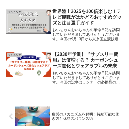
ンキングをお届けいたします。福袋でお
得にラングッツを手に入れてランニング
ライフをスタートしましょう！新しい年
世界陸上2025を100倍楽しむ！テ
ランニング
を迎えると共に、ランニン...
レビ観戦がはかどるおすすめグッ
ズと注目選手ガイド
おいちゃんおいちゃんの革命日記を訪問
していただきましてありがとうございま
す。今回の9月13日から東京国立競技場で
開催される世界陸上2025を楽しむための
観戦ガイドをお伝えします。この記事を
読んでみなさんも応援に熱くなってくだ
【2030年予測】『サブスリー費
ランニング
さい！！「世界陸...
用』は倍増する？ カーボンシュ
ーズ進化とウェアラブルの未来
おいちゃんおいちゃんの革命日記を訪問
していただきましてありがとうございま
す。今回の記事はランナーの必携品の価
格高騰について記事にしました。コスパ
重視で好記録を狙うために今何をしなけ
ればならないのかを一緒に考えましょ
う！！皆さん、おはようござ...
疲労のメカニズムを解明！持続可能な働
き方と休息のバランス術