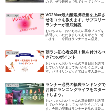
ので、ぜひ最後まで見てやってくださ
い！！2002年6月5日（日）福島県猪苗代
で開催された第1回OSJ会津磐梯山ウルト
ラマラソン100㌔の部に参加してきまし
VO2Max最大酸素摂取量を上昇さ
ランニング
た。初開催とい...
せるコツを教えます。サブスリー
ランナーが徹底解説
おいちゃん おいちゃんの革命ブログを
訪問していただきましてありがとうござ
います。 今回はランナーさん必見、サ
ブスリーランナーおいちゃんがVO2Max
最大酸素摂取量を上昇させるコツを伝授
しちゃいま
朝ラン初心者必見！気を付けるべ
ランニング
す。
き7つのポイント
...
おいちゃんおいちゃんの革命日記を訪問
していただきましてありがとうございま
す。パリオリンピックでは日本人選手た
ちの大活躍に熱狂したおいちゃんですが
中でも大会最終日に行われたマラソン競
技に激しく熱狂しました！マラソン熱が
ランナー必見の福袋ランキングで
ランニング
冷めないうちに皆さまもマ...
お得にランニングライフをスター
トしよう。
おいちゃんおいちゃんの革命日記を訪問
していただきましてありがとうございま
す。今回の記事はランナー必見の福袋ラ