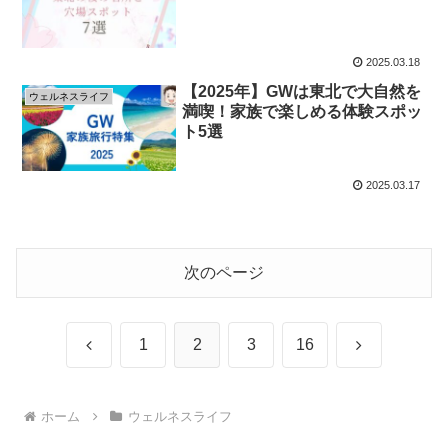
2025.03.18
【2025年】GWは東北で大自然を
ウェルネスライフ
満喫！家族で楽しめる体験スポッ
ト5選
2025.03.17
次のページ
前
次
1
2
3
16
へ
へ
ホーム
ウェルネスライフ