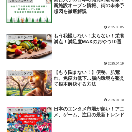
ウェルネスライフ
新施設オープン情報、街の未来予
想図を徹底解説
2025.05.05
もう我慢しない！太らない！栄養
ウェルネスライフ
満点！満足度MAXのおやつ10選
2025.04.19
【もう悩まない！】便秘、肌荒
ウェルネスライフ
れ、免疫力低下…腸内環境を整え
て根本解決する方法
2025.04.10
日本のエンタメ市場が熱い！アニ
ウェルネスライフ
メ、ゲーム、注目の最新トレンド