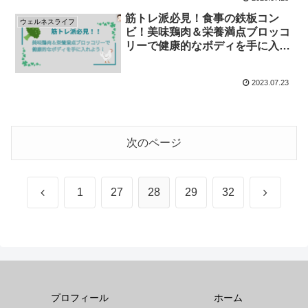
筋トレ派必見！食事の鉄板コン
ウェルネスライフ
ビ！美味鶏肉＆栄養満点ブロッコ
リーで健康的なボディを手に入れ
よう！
2023.07.23
次のページ
前
次
1
27
28
29
32
へ
へ
プロフィール
ホーム