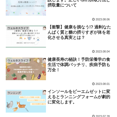
摂取量について
2023.08.06
【衝撃】健康を損なう!? 過剰なた
ウェルネスライフ
んぱく質と糖の摂りすぎが体を老
化させる真実とは？
2023.08.04
健康長寿の秘訣！予防栄養学の食
ウェルネスライフ
生活で体調バッチリ、疾病予防も
万全！
2023.08.01
インソールをビーエムゼットに変
ランニング
えるとランニングフォームが劇的
に変化します。
2023.07.28