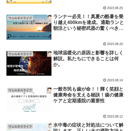
2023.08.25
ランナー必見！！真夏の酷暑を乗
ウェルネスライフ
り越え400kmを達成。通勤ランと
朝活という秘密武器の驚くべき効
果！
2023.08.20
地球温暖化の原因と影響を詳しく
ウェルネスライフ
解説。私たちにできることは何
か。
2023.08.14
一般市民も歯が命！！輝く笑顔と
ウェルネスライフ
健康寿命を支える秘訣！歯の健康
ケアと定期通院の重要性
2023.08.12
水中毒の症状と対処法について解
ウェルネスライフ
説します。正しい水の摂取方法と